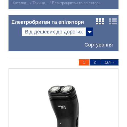
Каталог...
/
Техніка...
/
Електробритви та епілятори
Електробритви та епілятори
Від дешевих до дорогих
Сортування
1
2
далі »