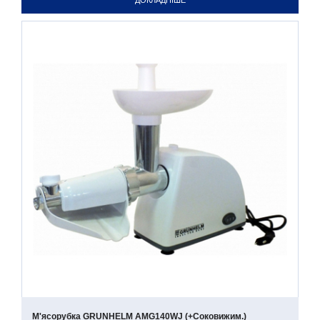
ДОКЛАДНІШЕ
М'ясорубка GRUNHELM AMG140WJ (+соковижим.)