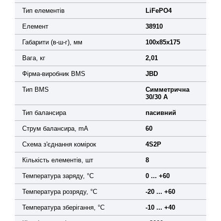
Тип елементів
LiFePO4
Елемент
38910
Габарити (в-ш-г), мм
100х85х175
Вага, кг
2,01
Фірма-виробник BMS
JBD
Тип BMS
Симметрична
30/30 А
Тип балансира
пасивний
Струм балансира, mA
60
Схема з'єднання комірок
4S2P
Кількість елементів, шт
8
Температура заряду, °C
0 ... +60
Температура розряду, °C
-20 ... +60
Температура зберігання, °C
-10 ... +40