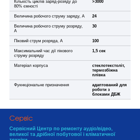
Кількість циклів заряд-розяду до
>3000
80% ємності
Величина робочого струму заряду, А
24
Величина робочого струму розряду,
30
А
Піковий струм розряда, А
100
Максимальний час дії пікового
1,5 сек
струму розряду
Матеріал корпуса
стеклотекстоліт,
термозбіжна
плівка
Фукнкціональне призначення
адаптований для
роботи з
блоками ДБЖ
Cервіс
Сервісний Центр по ремонту аудіо/відео,
великої та дрібної побутової і кліматичної
техніки