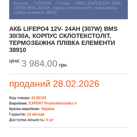
Каталог...
/
LiFePO4...
/
Готові...
/
АКБ LiFePO4 12V- 24Ah
(307W) BMS 30/30А, корпус склотекстоліт, термозбіжна
плівка елементи 38910
АКБ LIFEPO4 12V- 24AH (307W) BMS
30/30А, КОРПУС СКЛОТЕКСТОЛІТ,
ТЕРМОЗБІЖНА ПЛІВКА ЕЛЕМЕНТИ
38910
ціна:
3 984.00
грн.
проданий 28.02.2026
Код товару:
8136165
Виробник:
EXPERT Promelektronika ®
Країна-виробник:
Україна
Гарантія:
24 місяця
Доступна кількість:
0 шт