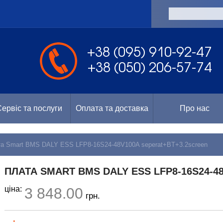
а
+38 (095) 910-92-47
+38 (050) 206-57-74
ервіс та послуги
Оплата та доставка
Про нас
а Smart BMS DALY ESS LFP8-16S24-48V100A seperat+BT+3.2screen
ПЛАТА SMART BMS DALY ESS LFP8-16S24-4
ціна:
3 848.00
грн.