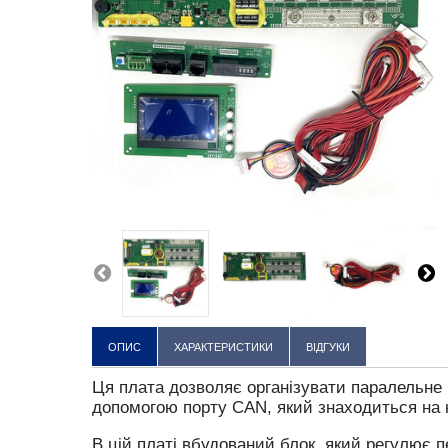
ОПИС
ХАРАКТЕРИСТИКИ
ВІДГУКИ
Тип BMS
Ця плата дозволяє організувати паралельне 
допомогою порту CAN, який знаходиться на н
Кількість каналів балансування
В цій платі вбудований блок, який регулює
Напруга, V