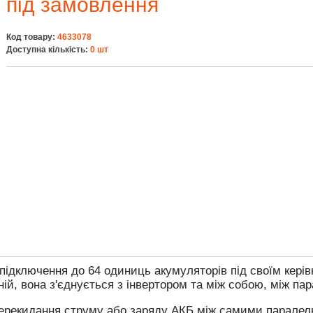
під замовлення
Код товару:
4633078
Доступна кількість:
0 шт
підключення до 64 одиниць акумуляторів під своїм кері
ій, вона з'єднується з інвертором та між собою, між п
 перекидання струму або заряду АКБ між самими парале