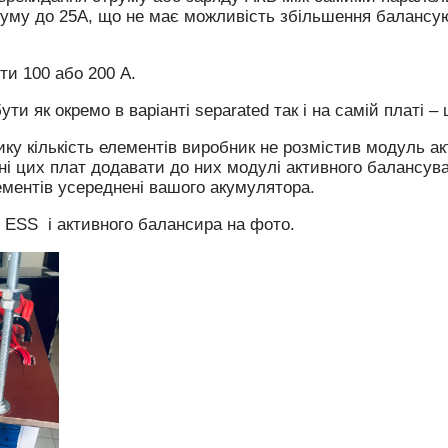
уму до 25А, що не має можливість збільшення балансую
и 100 або 200 А.
и як окремо в варіанті separated так і на самій платі – ц
ику кількість елементів виробник не розмістив модуль а
ні цих плат додавати до них модулі активного балансув
ментів усереднені вашого акумулятора.
ESS і активного балансира на фото.