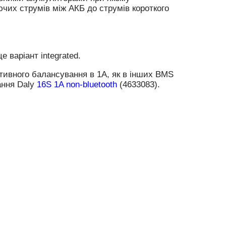
чих струмів між АКБ до струмів короткого
100
100
-40°C ~ 85°C
е варіант integrated.
+
ктивного балансування в 1А, як в інших BМS
+
ання Daly
16S 1A non-bluetooth
(4633083).
+