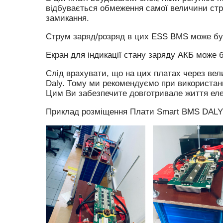
відбувається обмеження самої величини стр
Робочий струм заряду, А
замикання.
Робочий струм розряду, A
Струм заряд/розряд в цих ESS BMS може бут
Робоча температура розряду, °C
Екран для індикації стану заряду АКБ може бут
Захист від короткого замикання
Слід врахувати, що на цих платах через вел
Захист від перевантажень
Daly. Тому ми рекомендуємо при використан
Цим Ви забезпечите довготривале життя еле
Підтримка Bluetooth Android телефон/iPhone
Приклад розміщення Плати Smart BMS DALY 