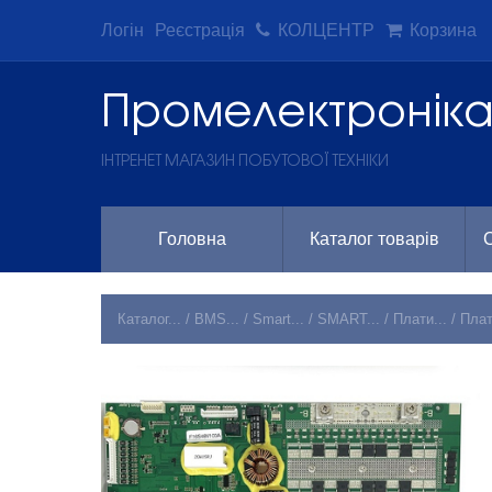
Логін
Реєстрація
КОЛЦЕНТР
Корзина
Промeлектронік
ІНТРЕНЕТ МАГАЗИН ПОБУТОВОЇ ТЕХНІКИ
Головна
Каталог товарів
С
Каталог...
/
BMS...
/
Smart...
/
SMART...
/
Плати...
/
Плат