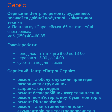
Cервіс
Сервісний Центр по ремонту аудіо/відео,
великої та дрібної побутової і кліматичної
техніки
м. Полтава вул.Європейська, 66 магазин «Світ
електроніки»
моб. (050) 404-60-85
Графік роботи:
понеділок – п'ятниця з 9-00 до 18-00
перерва з 13-00 до 14-00
субота та неділя - вихідні
Сервісний Центр «ПатронСервіс»
ремонт та обслуговування принтерів
лазерних та струминних
заправка картриджів
ремонт безперебійних джерел живлення
ремонт комп'ютерів, ноутбуків, моніторів
ремонт РК телевізорів
ремонт та виготовлення літієвих
акумуляторів для електровелосипедів,