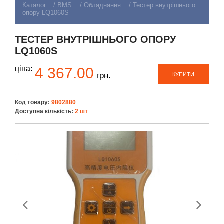
Каталог...
/
BMS...
/
Обладнання...
/
Тестер внутрішнього
опору LQ1060S
ТЕСТЕР ВНУТРІШНЬОГО ОПОРУ
LQ1060S
ціна:
4 367.00
грн.
КУПИТИ
Код товару:
9802880
Доступна кількість:
2 шт