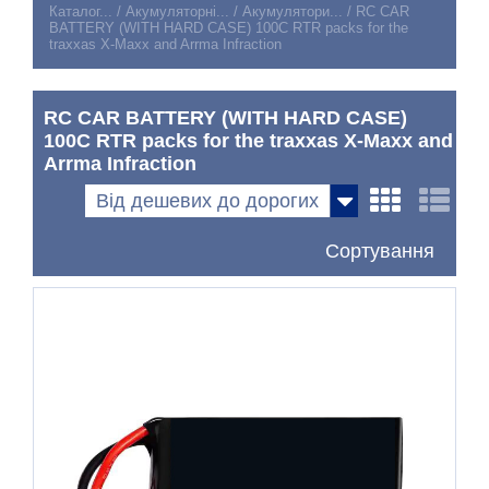
Каталог...
/
Акумуляторні...
/
Акумулятори...
/
RC CAR
BATTERY (WITH HARD CASE) 100C RTR packs for the
traxxas X-Maxx and Arrma Infraction
RC CAR BATTERY (WITH HARD CASE)
100C RTR packs for the traxxas X-Maxx and
Arrma Infraction
Від дешевих до дорогих
Сортування