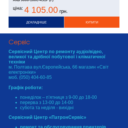
АКБ 9000-100С-4S1P (F)
4 105.00
ціна:
грн.
ДОКЛАДНІШЕ
КУПИТИ
Cервіс
Сервісний Центр по ремонту аудіо/відео,
великої та дрібної побутової і кліматичної
техніки
м. Полтава вул.Європейська, 66 магазин «Світ
електроніки»
моб. (050) 404-60-85
Графік роботи:
понеділок – п'ятниця з 9-00 до 18-00
перерва з 13-00 до 14-00
субота та неділя - вихідні
Сервісний Центр «ПатронСервіс»
ремонт та обслуговування принтерів