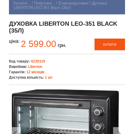
Каталог...
/
Побутова...
/
Електродуховки
/
Духовка
LIBERTON LEO-351 Black (35л)
ДУХОВКА LIBERTON LEO-351 BLACK
(35Л)
ціна:
2 599.00
грн.
КУПИТИ
Код товару:
4230119
Виробник:
Liberton
Гарантія:
12 місяців
Доступна кількість:
1 шт