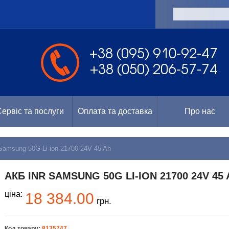
а
+38 (095) 910-92-47
+38 (050) 206-57-74
ервіс та послуги
Оплата та доставка
Про нас
amsung 50G Li-ion 21700 24V 45 Ah
АКБ INR SAMSUNG 50G LI-ION 21700 24V 45
ціна:
18 384.00
грн.
Код товару:
8135747