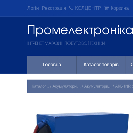
Логін
Реєстрація
КОЛЦЕНТР
Корзина
Промeлектронік
ІНТРЕНЕТ МАГАЗИН ПОБУТОВОЇ ТЕХНІКИ
Головна
Каталог товарів
С
Каталог...
/
Акумуляторні...
/
Акумулятори...
/
АКБ INR S