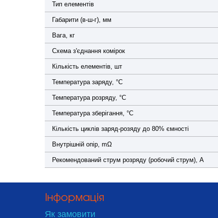
Тип елементів
Габарити (в-ш-г), мм
Вага, кг
Схема з'єднання комірок
Кількість елементів, шт
Температура заряду, °C
Температура розряду, °C
Температура зберігання, °C
Кількість циклів заряд-розяду до 80% ємності
Внутрішній опір, mΩ
Рекомендований струм розряду (робочий струм), A
Інформація
Як замовити