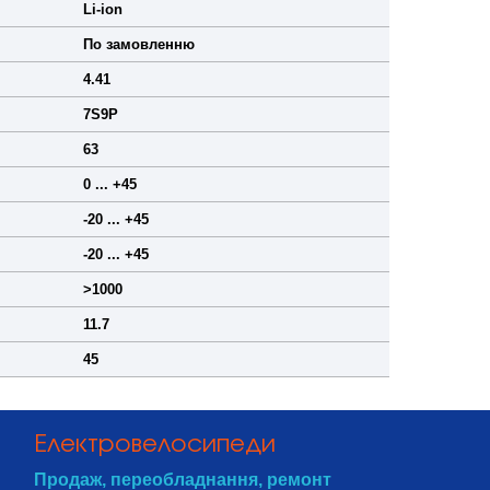
Li-ion
По замовленню
4.41
7S9P
63
0 ... +45
-20 ... +45
-20 ... +45
>1000
11.7
45
Електровелосипеди
Продаж, переобладнання, ремонт