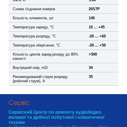
Схема з'єднання комірок
20S7P
Кількість елементів, шт
140
Температура заряду, °C
10 ... +45
Температура розряду, °C
-20 ... +60
Температура зберігання, °C
-20 ... +50
Кількість циклів заряд-розяду до 80%
>500
ємності
Внутрішній опір, mΩ
34
Рекомендований струм розряду
35
(робочий струм), A
Cервіс
Сервісний Центр по ремонту аудіо/відео,
великої та дрібної побутової і кліматичної
техніки