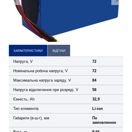
ХАРАКТЕРИСТИКИ
ВІДГУКИ
Напруга, V
72
Номінальна робоча напруга, V
72
Максимальна напруга заряду, V
84
Напруга відключення при розряді, V
58
Ємність, Ah
32,9
Тип елементів
Li-ion
Габарити (в-ш-г), мм
По
замовленню
Вага, кг
9,66