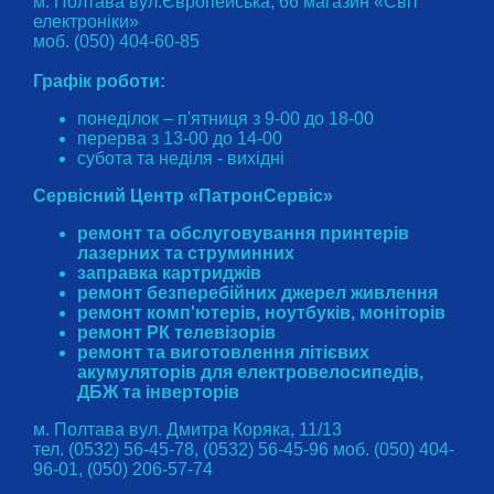
м. Полтава вул.Європейська, 66 магазин «Світ
електроніки»
моб. (050) 404-60-85
Графік роботи:
понеділок – п'ятниця з 9-00 до 18-00
перерва з 13-00 до 14-00
субота та неділя - вихідні
Сервісний Центр «ПатронСервіс»
ремонт та обслуговування принтерів
лазерних та струминних
заправка картриджів
ремонт безперебійних джерел живлення
ремонт комп'ютерів, ноутбуків, моніторів
ремонт РК телевізорів
ремонт та виготовлення літієвих
акумуляторів для електровелосипедів,
ДБЖ та інверторів
м. Полтава вул. Дмитра Коряка, 11/13
тел. (0532) 56-45-78, (0532) 56-45-96 моб. (050) 404-
96-01, (050) 206-57-74