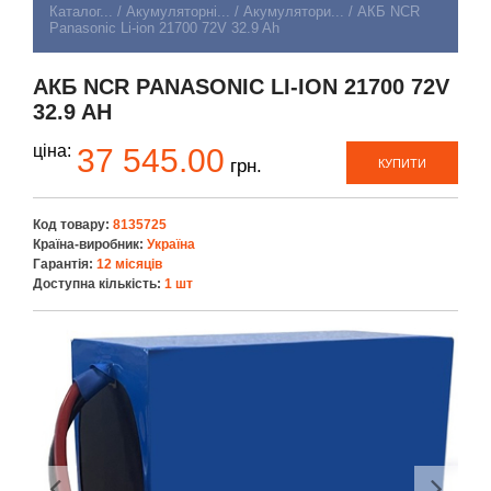
Каталог...
/
Акумуляторні...
/
Акумулятори...
/
АКБ NCR
Panasonic Li-ion 21700 72V 32.9 Ah
АКБ NCR PANASONIC LI-ION 21700 72V
32.9 AH
ціна:
37 545.00
грн.
КУПИТИ
Код товару:
8135725
Країна-виробник:
Україна
Гарантія:
12 місяців
Доступна кількість:
1 шт