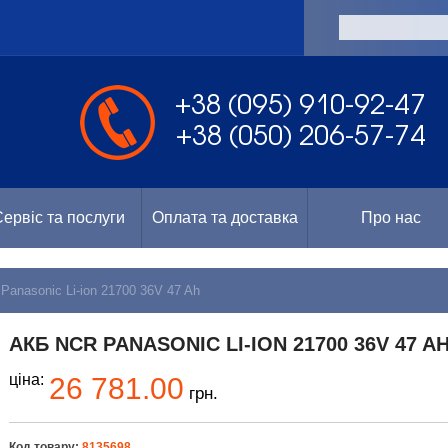
а
+38 (095) 910-92-47
+38 (050) 206-57-74
ервіс та послуги
Оплата та доставка
Про нас
anasonic Li-ion 21700 36V 47 Ah
АКБ NCR PANASONIC LI-ION 21700 36V 47 A
ціна:
26 781.00
грн.
Код товару:
8135698