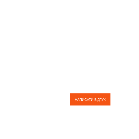
36
НАПИСАТИ ВІДГУК
36
42
29
47