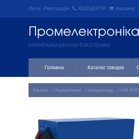
Логін
Реєстрація
КОЛЦЕНТР
Корзина
Промeлектронік
ІНТРЕНЕТ МАГАЗИН ПОБУТОВОЇ ТЕХНІКИ
Головна
Каталог товарів
С
Каталог...
/
Акумуляторні...
/
Акумулятори...
/
АКБ NCR P