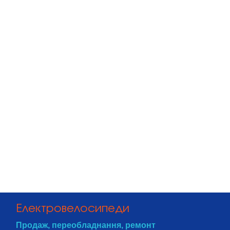
Li-ion
По замовленню
6,9
10S10P
100
10 ... +45
-20 ... +60
-20 ... +50
>500
12
45
Електровелосипеди
Продаж, переобладнання, ремонт