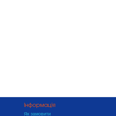
Тип елементів
Габарити (в-ш-г), мм
Вага, кг
Схема з'єднання комірок
Кількість елементів, шт
Температура заряду, °C
Температура розряду, °C
Температура зберігання, °C
Кількість циклів заряд-розяду до 80% ємності
Внутрішній опір, mΩ
Рекомендований струм розряду (робочий струм), A
Інформація
Як замовити