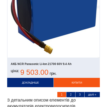
АКБ NCR Panasonic Li-Ion 21700 60V 9.4 Ah
9 503.00
ціна:
грн.
ДОКЛАДНІШЕ
КУПИТИ
1
2
3
далі »
З детальним описом елементів до
акумуляторів електровелосипедів,