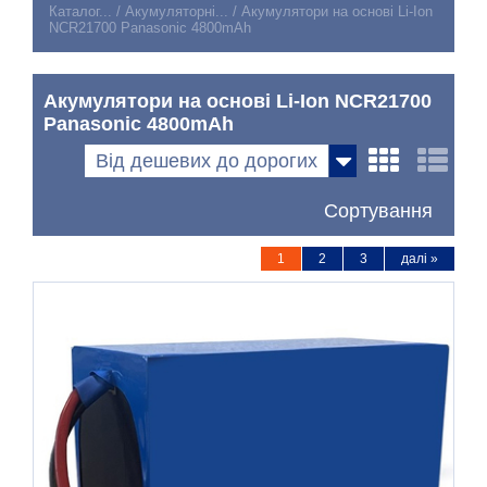
Каталог...
/
Акумуляторні...
/
Акумулятори на основі Li-Ion
NCR21700 Panasonic 4800mAh
Акумулятори на основі Li-Ion NCR21700
Panasonic 4800mAh
Від дешевих до дорогих
Сортування
1
2
3
далі »