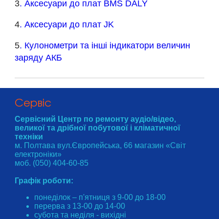
3
. Аксесуари до плат BMS DALY
4
. Аксесуари до плат JK
5
. Кулонометри та інші індикатори величин
заряду АКБ
Cервіс
Сервісний Центр по ремонту аудіо/відео,
великої та дрібної побутової і кліматичної
техніки
м. Полтава вул.Європейська, 66 магазин «Світ
електроніки»
моб. (050) 404-60-85
Графік роботи:
понеділок – п'ятниця з 9-00 до 18-00
перерва з 13-00 до 14-00
субота та неділя - вихідні