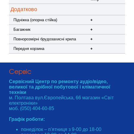
Додатково
Підніжка (опорна стійка)
+
Багажник
+
Повнорозмірні брудозахисні крила
+
Передня корзина
+
Cервіс
Сервісний Центр по ремонту аудіо/відео,
великої та дрібної побутової і кліматичної
техніки
м. Полтава вул.Європейська, 66 магазин «Світ
електроніки»
моб. (050) 404-60-85
Графік роботи:
понеділок – п'ятниця з 9-00 до 18-00