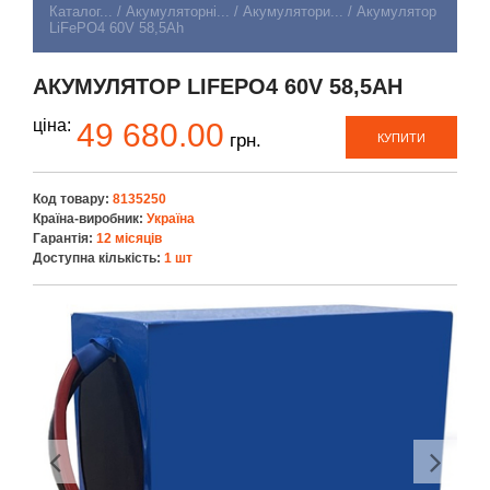
Каталог...
/
Акумуляторні...
/
Акумулятори...
/
Акумулятор
LiFePO4 60V 58,5Ah
АКУМУЛЯТОР LIFEPO4 60V 58,5AH
ціна:
49 680.00
грн.
КУПИТИ
Код товару:
8135250
Країна-виробник:
Україна
Гарантія:
12 місяців
Доступна кількість:
1 шт