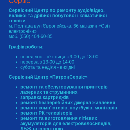
Cервіс
Сервісний Центр по ремонту аудіо/відео,
великої та дрібної побутової і кліматичної
техніки
м. Полтава вул.Європейська, 66 магазин «Світ
електроніки»
моб. (050) 404-60-85
Графік роботи:
понеділок – п'ятниця з 9-00 до 18-00
перерва з 13-00 до 14-00
субота та неділя - вихідні
Сервісний Центр «ПатронСервіс»
ремонт та обслуговування принтерів
лазерних та струминних
заправка картриджів
ремонт безперебійних джерел живлення
ремонт комп'ютерів, ноутбуків, моніторів
ремонт РК телевізорів
ремонт та виготовлення літієвих
акумуляторів для електровелосипедів,
ДБЖ та інверторів