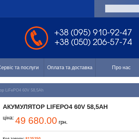
а
+38 (095) 910-92-47
+38 (050) 206-57-74
ервіс та послуги
Оплата та доставка
Про нас
ор LiFePO4 60V 58,5Ah
АКУМУЛЯТОР LIFEPO4 60V 58,5AH
ціна:
49 680.00
грн.
Код товару:
8135250