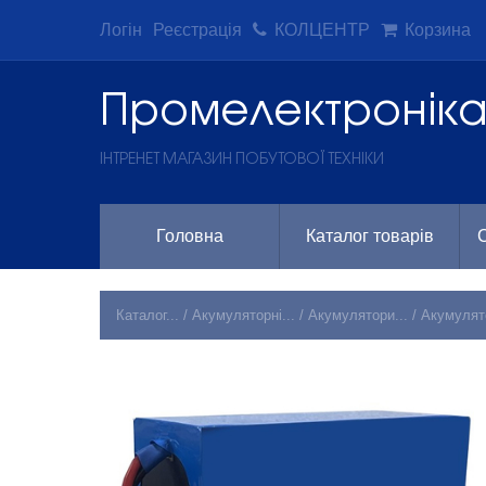
Логін
Реєстрація
КОЛЦЕНТР
Корзина
Промeлектронік
ІНТРЕНЕТ МАГАЗИН ПОБУТОВОЇ ТЕХНІКИ
Головна
Каталог товарів
С
Каталог...
/
Акумуляторні...
/
Акумулятори...
/
Акумулят