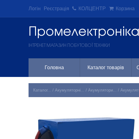
Логін
Реєстрація
КОЛЦЕНТР
Корзина
Промeлектронік
ІНТРЕНЕТ МАГАЗИН ПОБУТОВОЇ ТЕХНІКИ
Головна
Каталог товарів
С
Каталог...
/
Акумуляторні...
/
Акумулятори...
/
Акумулят