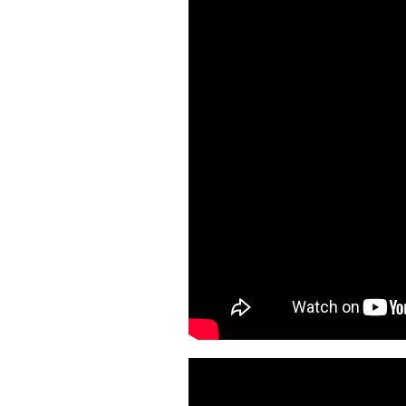
Тип елементів
Вага, кг
Фірма-виробник BMS
Тип BMS
Схема з'єднання комірок
Кількість елементів, шт
Температура заряду, °C
Температура розряду, °C
Температура зберігання, °C
Кількість циклів заряд-розяду до 80% ємності
Внутрішній опір, mΩ
Рекомендований струм заряду, A
Рекомендований струм розряду (робочий струм), A
Максимальний короткочасний струм розряда 1,5сек., А