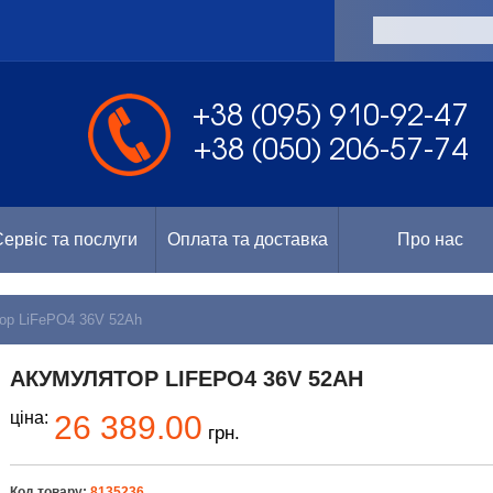
а
+38 (095) 910-92-47
+38 (050) 206-57-74
ервіс та послуги
Оплата та доставка
Про нас
ор LiFePO4 36V 52Ah
АКУМУЛЯТОР LIFEPO4 36V 52AH
ціна:
26 389.00
грн.
Код товару:
8135236