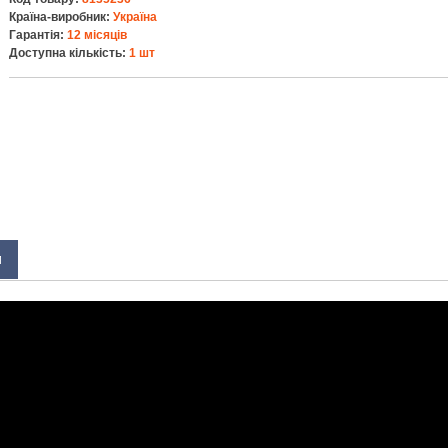
Країна-виробник:
Україна
Гарантія:
12 місяців
Доступна кількість:
1 шт
И
рний елемент 32700 - 6,5 Ah