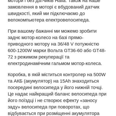
мотори і без датчиків Hаlla. Також на наше
замовлення в моторі є вбудований датчик
швидкості, який ми підключаємо до
велокомпьютера електровелосипеда.
При вашому бажанні ми можемо зробити
заднє мотор-колесо на базі прямо-
приводного мотору на 36/48 V потужністю
600-1200W марки Вольта GT36-60 або GT48-
72 з режимом рекуперації та
електродинамічним гальмом мотор-колеса.
Коробка, в якій міститься контролер на 500W
та АКБ (акумулятор) на 15Аh знаходиться
посередині велосипеда у його нижній точці.
Це надає найкращий баланс велосипеда при
його поїздці і не створює ефекту «заносу
заду» велосипеда при поворотах, що
відбувається при розміщенні акумулятора