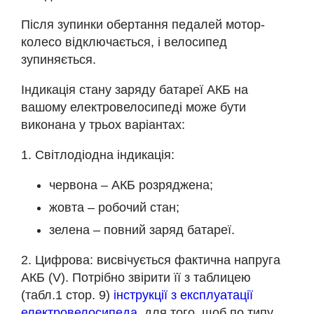
Після зупинки обертання педалей мотор-
колесо відключається, і велосипед
зупиняється.
Індикація стану заряду батареї АКБ на
вашому електровелосипеді може бути
виконана у трьох варіантах:
1. Світлодіодна індикація:
червона – АКБ розряджена;
жовта – робочий стан;
зелена – повний заряд батареї.
2. Цифрова: висвічується фактична напруга
АКБ (V). Потрібно звірити її з таблицею
(табл.1 стор. 9)
інструкції з експлуатації
електровелосипеда
для того, щоб по типу