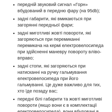
передній звуковий сигнал «Горн»
вбудований в передню фару (на 95db);
задні габарити, які вмикаються при
загорянні передньої фари;
задні миготливі жовті повороти, які
загоряються при перемиканні
перемикача на кермі електровелосипеда
при здійсненні маневру повороту вліво-
вправо;
задні стопи, які загоряються при
натисканні на ручку гальмування
електровелосипеда при його
гальмуванні. Це дуже важливо для тих,
хто їде позаду вас;
передні білі габарити та жовті миготливі
повороти (якщо вони є в комплектації
електровелосипеда), вони вбудовані в