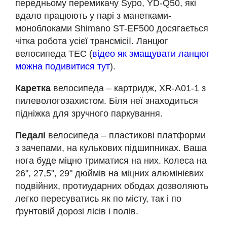
передньому перемикачу Sypo, YD-Q50, які
вдало працюють у парі з манетками-
моноблоками Shimano ST-EF500 досягається
чітка робота усієї трансмісії. Ланцюг
велосипеда ТЕС (
відео як змащувати ланцюг
можна подивитися тут
).
Каретка
велосипеда – картридж, XR-A01-1 з
пилевологозахистом. Біля неї знаходиться
підніжка для зручного паркування.
Педалі
велосипеда – пластикові платформи
з зачепами, на кулькових підшипниках. Ваша
нога буде міцно триматися на них. Колеса на
26", 27,5", 29" дюймів на міцних алюмінієвих
подвійних, протиударних ободах дозволяють
легко пересуватись як по місту, так і по
ґрунтовій дорозі лісів і полів.