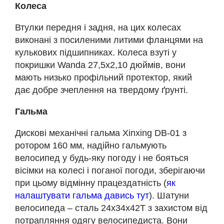
Колеса
Втулки передня і задня, на цих колесах
виконані з посиленими литими фланцями на
кулькових підшипниках. Колеса взуті у
покришки Wanda 27,5х2,10 дюймів, вони
мають низько профільний протектор, який
дає добре зчеплення на твердому ґрунті.
Гальма
Дискові механічні гальма Xinxing DB-01 з
ротором 160 мм, надійно гальмують
велосипед у будь-яку погоду і не бояться
вісімки на колесі і поганої погоди, зберігаючи
при цьому відмінну працездатність (
як
налаштувати гальма давись тут
). Шатуни
велосипеда – сталь 24х34х42Т з захистом від
потрапляння одягу велосипедиста. Вони