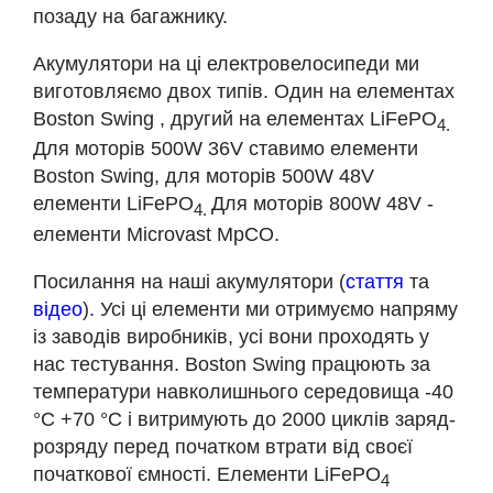
позаду на багажнику.
Акумулятори на ці електровелосипеди ми
виготовляємо двох типів. Один на елементах
Boston Swing , другий на елементах LiFePO
4
.
Для моторів 500W 36V ставимо елементи
Boston Swing, для моторів 500W 48V
елементи LiFePO
Для моторів 800W 48V -
4.
елементи Microvast MpCO.
Посилання на наші акумулятори (
стаття
та
відео
). Усі ці елементи ми отримуємо напряму
із заводів виробників, усі вони проходять у
нас тестування. Boston Swing працюють за
температури навколишнього середовища -40
°С +70 °С і витримують до 2000 циклів заряд-
розряду перед початком втрати від своєї
початкової ємності. Елементи LiFePO
4