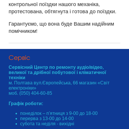
контрольної поїздки нашого механіка,
протестована, обтягнута і готова до поїздки.
Гарантуємо, що вона буде Вашим надійним
помічником!
Cервіс
Сервісний Центр по ремонту аудіо/відео,
великої та дрібної побутової і кліматичної
техніки
м. Полтава вул.Європейська, 66 магазин «Світ
електроніки»
моб. (050) 404-60-85
Графік роботи:
понеділок – п'ятниця з 9-00 до 18-00
перерва з 13-00 до 14-00
субота та неділя - вихідні