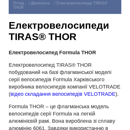
Огляд...
/
Двоколісні...
/
Електровелосипеди TIRAS®
THOR
Електровелосипеди
TIRAS® THOR
Електровелосипед
Formula THOR
Електровелосипед TIRAS® THOR
побудований на базі флагманської моделі
серії велосипедів Formula Харківського
виробника велосипедів компанії VELOTRADE
(
відео складання велосипедів VELOTRADE
).
Formula THOR – це флагманська модель
велосипедів серії Formula на легкій
алюмінієвій рамі. Вона вироблена зі сплаву
алюмінію 6061. Завдяки використанню в