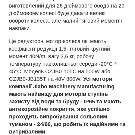
виготовлений для 26 дюймового обода на 29
дюймовому колесі буде давати великі
обороти колеса, але малий тяговий момент і
навпаки.
Це редукторні мотор-колеса які мають
коефіцієнт редукції 1:5, тяговий крутний
момент 40N/m, вагу 3,6 кг, робочу
температуру навколишньої середи -20°С ÷
45°С. Модель CZJB0-105С на 500W або
CZJB0-JB135T на 48V 800W.
Усі мотори
компанії Jiabo Machinery Manufacturing
мають найвищу для моторів ступінь
захисту від води та бруду - IP65 та мають
антикорозійне покриття, яке успішно
проходить випробування сольовим
туманом - 24/96, що робить їх надійними та
витривалими
.