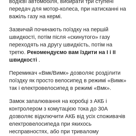
водієві автомобіля, вибирати три ступені
передач для мотор-колеса, при натисканні на
важіль газу на кермі.
Зазвичай починають поїздку на першій
швидкості, потім після «скинутого» газу
переходять на другу швидкість, потім на
третю.
Рекомендуємо вам їздити на І і ІІ
швидкості
.
Перемикач «Вмк/Вимк» дозволяє розділити
поїздку як просто велосипед в режимі «Вимк»
так і електровелосипед в режимі «Вмк».
Замок запалювання на коробці з АКБ і
контролером з комутацією тока до 30А
дозволяє відключити АКБ від усіх споживачів
електровелосипеда при якихось
несправностях, або при тривалому