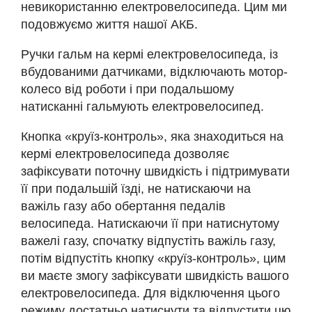
невикористанню електровелосипеда. Цим ми
подовжуємо життя нашої АКБ.
Ручки гальм на кермі електровелосипеда, із
вбудованими датчиками, відключають мотор-
колесо від роботи і при подальшому
натисканні гальмують електровелосипед.
Кнопка «круїз-контроль», яка знаходиться на
кермі електровелосипеда дозволяє
зафіксувати поточну швидкість і підтримувати
її при подальшій їзді, не натискаючи на
важіль газу або обертання педалів
велосипеда. Натискаючи її при натиснутому
важелі газу, спочатку відпустіть важіль газу,
потім відпустіть кнопку «круїз-контроль», цим
ви маєте змогу зафіксувати швидкість вашого
електровелосипеда. Для відключення цього
режиму достатньо натиснути та відпустити цю