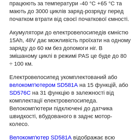
працюють за температури -40 °С +65 °С та
мають до 3000 циклів заряд-розряду перед
початком втрати від своєї початкової ємності.
Акумулятори до електровелосипедів ємністю
15Аh, 48V дає можливість проїхати на одному
заряду до 60 км без допомоги ніг. В
змішаному циклі в режимі PAS це буде до 80
÷ 100 км.
Електровелосипед укомплектований або
велокомп'ютером SD581А
на 15 функцій, або
SD576С
на 31 функцію в залежності від
комплектації електровелосипеда.
Велокомп'ютери підключені до датчика
швидкості, вбудованого в заднє мотор-
колесо.
Велокомп'ютер SD581А
відображає всю