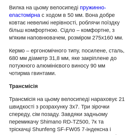
Вилка на цьому велосипеді
пружинно-
еластомірна
с ходом в 50 мм. Вона добре
ковтає невеликі нерівності, роблячи поїздку
більш комфортною. Сідло – комфортне, з
м'яким наповнювачем, розміром 275х160 мм.
Кермо – ергономічного типу, посилене, сталь,
680 мм діаметр 31,8 мм, яке закріплене до
потужного алюмінієвого виносу 90 мм
чотирма гвинтами.
Трансмісія
Трансмісія на цьому велосипеді нараховує 21
швидкості з розрахунку 3х7. Три зірочки
спереду, сім позаду. Завдяки задньому
перемикачу Shimano RD-TZ500, 7к та
тріскачці Shunfeng SF-FW05 7-індексна і