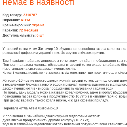
немає в наявності
Код товару:
2310787
Виробник:
АТЕМ
Країна-виробник:
Україна
Гарантія:
72 месяцев
Доступна кількість:
0 шт
У газовий котел Атем Житомир 10 вбудована повноцінна газова колонка з е
розпалом і цифровим управлінням. Це зручно з кількох причин:
Такий варіант набагато дешевше з точки зору придбання обладнання та з то
Повноцінна газова колонка, вбудована в газовий котел видасть набагато біл
ніж стандартна система двоконтурних котлів.
Котел і колонка повністю не залежать від електрики, що практично для сільсь
Житомир-10 - це не просто двоконтурний газовий котел, це - підлоговий дим
з незалежним блоком газового водонагрівача! Головна відмінність від підлог
двоконтурних котлів - висока продуктивність нагрівання гарячої води.
По праву, дану модель можна назвати котел-колонка, адже в корпус вбудова
повноцінна газова колонка з продуктивністю 10 літрів в хвилину гарячої води
При цьому, вартість такого котла нижче, ніж два окремих приладу.
Переваги котла Атем Житомир-10
У порівнянні зі звичайним двоконтурним підлоговим котлом:
дуже висока продуктивність другого контуру (10 л / хв),
тоді як в звичайних підлогових котлах невеликої потужності вона становить 4-