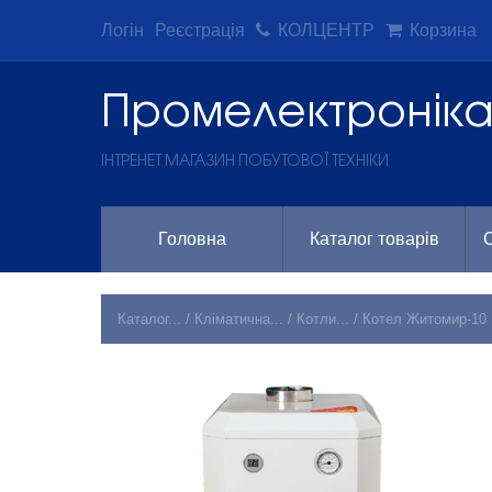
Логін
Реєстрація
КОЛЦЕНТР
Корзина
Промeлектронік
ІНТРЕНЕТ МАГАЗИН ПОБУТОВОЇ ТЕХНІКИ
Головна
Каталог товарів
С
Каталог...
/
Кліматична...
/
Котли...
/
Котел Житомир-10 