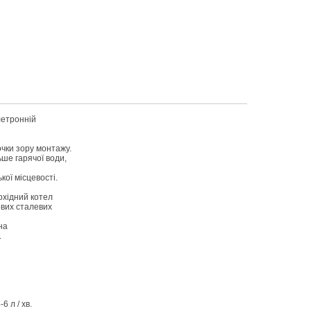
летронній
чки зору монтажу.
ьше гарячої води,
кої місцевості.
охідний котел
ових сталевих
на
.
6 л / хв.