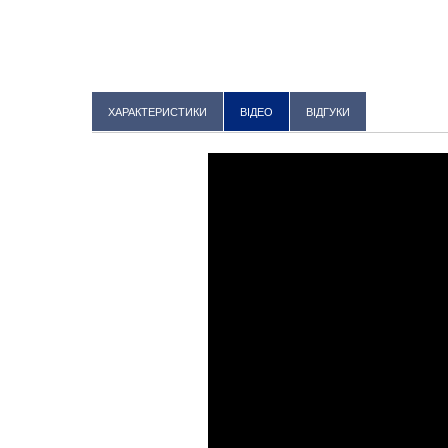
ХАРАКТЕРИСТИКИ
ВІДЕО
ВІДГУКИ
ККД,%
Габаритні розміри (ВхШхГ), мм
Маса, кг.
Теплова потужність,кВт
Кількість контурів
Середнє споживання газу, куб.метр/год