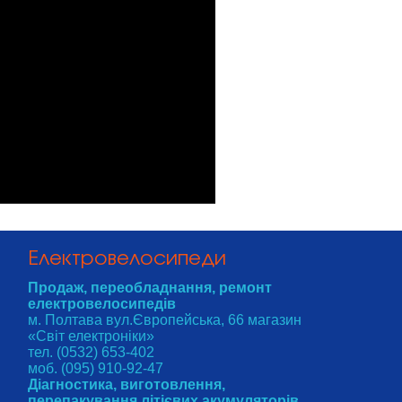
Електровелосипеди
Продаж, переобладнання, ремонт
електровелосипедів
м. Полтава вул.Європейська, 66 магазин
«Світ електроніки»
тел. (0532) 653-402
моб. (095) 910-92-47
Діагностика, виготовлення,
перепакування літієвих акумуляторів