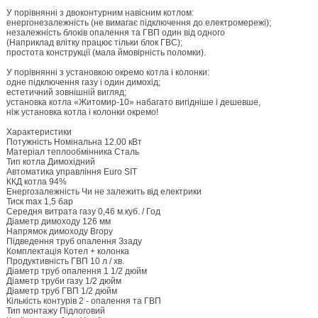
У порівнянні з двоконтурним навісним котлом:
енергонезалежність (не вимагає підключення до електромережі);
незалежність блоків опалення та ГВП один від одного
(Наприклад влітку працює тільки блок ГВС);
простота конструкції (мала ймовірність поломки).
У порівнянні з установкою окремо котла і колонки:
одне підключення газу і один димохід;
естетичний зовнішній вигляд;
установка котла «Житомир-10» набагато вигідніше і дешевше,
ніж установка котла і колонки окремо!
Характеристики
Потужність Номінальна 12.00 кВт
Матеріал теплообмінника Сталь
Тип котла Димохідний
Автоматика управління Euro SIT
ККД котла 94%
Енергозалежність Чи не залежить від електрики
Тиск max 1,5 бар
Середня витрата газу 0,46 м.куб. / Год
Діаметр димоходу 126 мм
Напрямок димоходу Вгору
Підведення труб опалення Ззаду
Комплектація Котел + колонка
Продуктивність ГВП 10 л / хв.
Діаметр труб опалення 1 1/2 дюйм
Діаметр труби газу 1/2 дюйм
Діаметр труб ГВП 1/2 дюйм
Кількість контурів 2 - опалення та ГВП
Тип монтажу Підлоговий